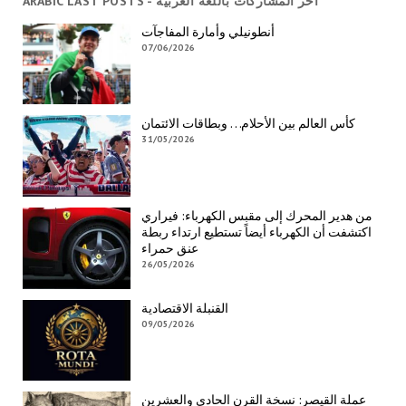
ARABIC LAST POSTS - آخر المشاركات باللغة العربية
أنطونيلي وأمارة المفاجآت
07/06/2026
كأس العالم بين الأحلام… وبطاقات الائتمان
31/05/2026
من هدير المحرك إلى مقبس الكهرباء: فيراري
اكتشفت أن الكهرباء أيضاً تستطيع ارتداء ربطة
عنق حمراء
26/05/2026
القنبلة الاقتصادية
09/05/2026
عملة القيصر: نسخة القرن الحادي والعشرين