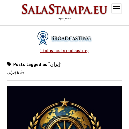
open
menu
09/08/2026
Todos los broadcasting
Posts tagged as “إيران”
إيران Irán