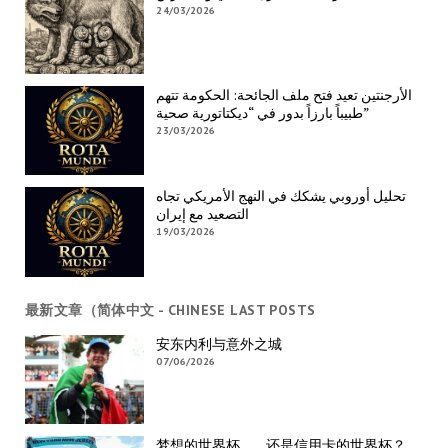
24/03/2026
الأرجنتين تعيد فتح ملف الجائحة: الحكومة تتهم
طبيباً بارزاً بدور في “ديكتاتورية صحية”
23/03/2026
تحليل أوروبي يشكك في النهج الأمريكي تجاه
التصعيد مع إيران
19/03/2026
最新文章（简体中文 - CHINESE LAST POSTS
安东内利与意外之城
07/06/2026
梦想的世界杯……还是信用卡的世界杯？