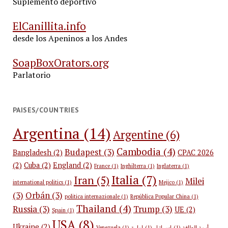
Suplemento deportivo
ElCanillita.info
desde los Apeninos a los Andes
SoapBoxOrators.org
Parlatorio
PAISES/COUNTRIES
Argentina
(14)
Argentine
(6)
Cambodia
(4)
Budapest
(3)
Bangladesh
(2)
CPAC 2026
(2)
Cuba
(2)
England
(2)
France
(1)
Inghilterra
(1)
Inglaterra
(1)
Italia
(7)
Iran
(5)
Milei
international politics
(1)
Mejico
(1)
(3)
Orbán
(3)
politica internazionale
(1)
República Popular China
(1)
Thailand
(4)
Russia
(3)
Trump
(3)
UE
(2)
Spain
(1)
USA
(8)
Ukraine
(2)
Venezuela
(1)
إمارة
(1)
إسرائيل
(1)
أزمة الطاقة