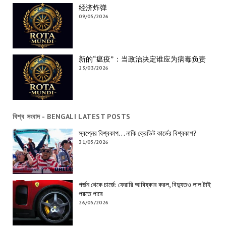
经济炸弹
09/05/2026
新的“瘟疫”：当政治决定谁应为病毒负责
23/03/2026
বিশ্ব সংবাদ - BENGALI LATEST POSTS
স্বপ্নের বিশ্বকাপ… নাকি ক্রেডিট কার্ডের বিশ্বকাপ?
31/05/2026
গর্জন থেকে চার্জে: ফেরারি আবিষ্কার করল, বিদ্যুতও লাল টাই
পরতে পারে
26/05/2026