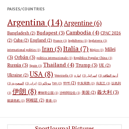
PAISES/COUNTRIES
Argentina
(14)
Argentine
(6)
Cambodia
(4)
Budapest
(3)
Bangladesh
(2)
CPAC 2026
(2)
Cuba
(2)
England
(2)
France
(1)
Inghilterra
(1)
Inglaterra
(1)
Italia
(7)
Iran
(5)
Milei
international politics
(1)
Mejico
(1)
(3)
Orbán
(3)
politica internazionale
(1)
República Popular China
(1)
Thailand
(4)
Russia
(3)
Trump
(3)
UE
(2)
Spain
(1)
USA
(8)
Ukraine
(2)
Venezuela
(1)
إمارة
(1)
إسرائيل
(1)
أزمة الطاقة
বাংলা
(2)
(1)
السعودية
(1)
إيران
(1)
موناكو
ইরান
(1)
中东局势
(1)
乌克兰
(1)
以色列
伊朗
(8)
義大利
(3)
美国
(2)
(1)
摩纳哥公国
(1)
沙特阿拉伯
(1)
阿根廷
(2)
能源危机
(1)
香港
(1)
SportJournal.Pictures