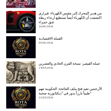
من هدير المحرك إلى مقبس الكهرباء: فيراري
اكتشفت أن الكهرباء أيضاً تستطيع ارتداء ربطة
عنق حمراء
26/05/2026
القنبلة الاقتصادية
09/05/2026
عملة القيصر: نسخة القرن الحادي والعشرين
24/03/2026
الأرجنتين تعيد فتح ملف الجائحة: الحكومة تتهم
طبيباً بارزاً بدور في “ديكتاتورية صحية”
23/03/2026