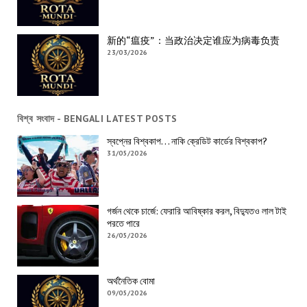
新的“瘟疫”：当政治决定谁应为病毒负责
23/03/2026
বিশ্ব সংবাদ - BENGALI LATEST POSTS
স্বপ্নের বিশ্বকাপ… নাকি ক্রেডিট কার্ডের বিশ্বকাপ?
31/05/2026
গর্জন থেকে চার্জে: ফেরারি আবিষ্কার করল, বিদ্যুতও লাল টাই
পরতে পারে
26/05/2026
অর্থনৈতিক বোমা
09/05/2026