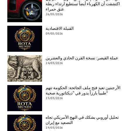
اكتشفت أن الكهرباء أيضاً تستطيع ارتداء ربطة
عنق حمراء
26/05/2026
القنبلة الاقتصادية
09/05/2026
عملة القيصر: نسخة القرن الحادي والعشرين
24/03/2026
الأرجنتين تعيد فتح ملف الجائحة: الحكومة تتهم
طبيباً بارزاً بدور في “ديكتاتورية صحية”
23/03/2026
تحليل أوروبي يشكك في النهج الأمريكي تجاه
التصعيد مع إيران
19/03/2026