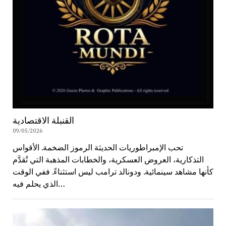
القنبلة الاقتصادية
09/05/2026
تحب الإمبراطوريات الحديثة الرموز الضخمة. الأقواس
التذكارية، العروض العسكرية، والخطابات المذهبة التي تُقدَّم
كأنها مشاهد سينمائية. ودونالد ترامب ليس استثناءً. ففي الوقت
الذي يحلم فيه…