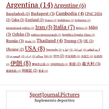
Argentina
(14)
Argentine
(6)
Cambodia
(4)
Budapest
(3)
Bangladesh
(2)
CPAC 2026
(2)
Cuba
(2)
England
(2)
France
(1)
Inghilterra
(1)
Inglaterra
(1)
Italia
(7)
Iran
(5)
Milei
international politics
(1)
Mejico
(1)
(3)
Orbán
(3)
politica internazionale
(1)
República Popular China
(1)
Thailand
(4)
Russia
(3)
Trump
(3)
UE
(2)
Spain
(1)
USA
(8)
Ukraine
(2)
Venezuela
(1)
إمارة
(1)
إسرائيل
(1)
أزمة الطاقة
বাংলা
(2)
(1)
السعودية
(1)
إيران
(1)
موناكو
ইরান
(1)
中东局势
(1)
乌克兰
(1)
以色列
伊朗
(8)
義大利
(3)
美国
(2)
(1)
摩纳哥公国
(1)
沙特阿拉伯
(1)
阿根廷
(2)
能源危机
(1)
香港
(1)
SportJournal.Pictures
Suplemento deportivo