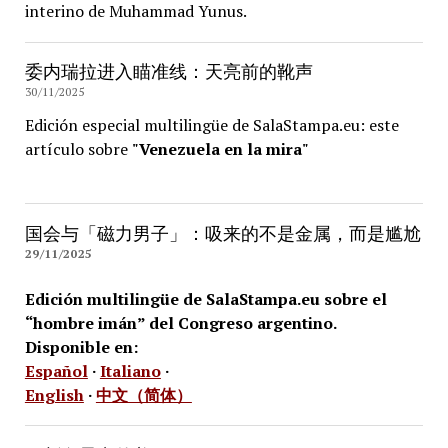
interino de Muhammad Yunus.
委内瑞拉进入瞄准线：天亮前的靴声
30/11/2025
Edición especial multilingüe de SalaStampa.eu: este
artículo sobre
"Venezuela en la mira"
国会与「磁力男子」：吸来的不是金属，而是尴尬
29/11/2025
Edición multilingüe de SalaStampa.eu sobre el
“hombre imán” del Congreso argentino.
Disponible en:
Español
·
Italiano
·
English
·
中文（简体）