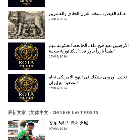
عملة القيصر: نسخة القرن الحادي والعشرين
24/03/2026
الأرجنتين تعيد فتح ملف الجائحة: الحكومة تتهم
طبيباً بارزاً بدور في “ديكتاتورية صحية”
23/03/2026
تحليل أوروبي يشكك في النهج الأمريكي تجاه
التصعيد مع إيران
19/03/2026
最新文章（简体中文 - CHINESE LAST POSTS
安东内利与意外之城
07/06/2026