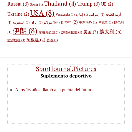
Thailand
(4)
Russia
(3)
Trump
(3)
UE
(2)
Spain
(1)
USA
(8)
Ukraine
(2)
Venezuela
(1)
إمارة
(1)
إسرائيل
(1)
أزمة الطاقة
বাংলা
(2)
(1)
السعودية
(1)
إيران
(1)
موناكو
ইরান
(1)
中东局势
(1)
乌克兰
(1)
以色列
伊朗
(8)
義大利
(3)
美国
(2)
(1)
摩纳哥公国
(1)
沙特阿拉伯
(1)
阿根廷
(2)
能源危机
(1)
香港
(1)
SportJournal.Pictures
Suplemento deportivo