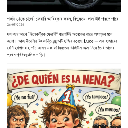
গর্জন থেকে চার্জে: ফেরারি আবিষ্কার করল, বিদ্যুতও লাল টাই পরতে পারে
26/05/2026
দশ বছর আগে “ইলেকট্রিক ফেরারি” ধারণাটিই অনেকের কাছে অসম্ভব মনে
হতো। আজ ইতালির কিংবদন্তি ব্র্যান্ডটি হাজির করেছে Luce — এক হাজারের
বেশি হর্সপাওয়ার, পাঁচ আসন এবং ভবিষ্যতের ডিজিটাল আত্মা নিয়ে তৈরি তাদের
প্রথম পূর্ণ বৈদ্যুতিক গাড়ি।