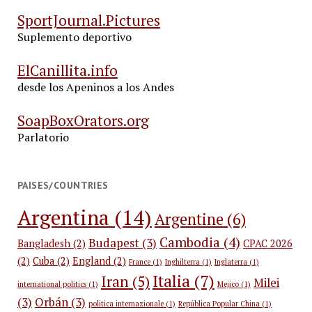
SportJournal.Pictures
Suplemento deportivo
ElCanillita.info
desde los Apeninos a los Andes
SoapBoxOrators.org
Parlatorio
PAISES/COUNTRIES
Argentina
(14)
Argentine
(6)
Cambodia
(4)
Budapest
(3)
Bangladesh
(2)
CPAC 2026
(2)
Cuba
(2)
England
(2)
France
(1)
Inghilterra
(1)
Inglaterra
(1)
Italia
(7)
Iran
(5)
Milei
international politics
(1)
Mejico
(1)
(3)
Orbán
(3)
politica internazionale
(1)
República Popular China
(1)