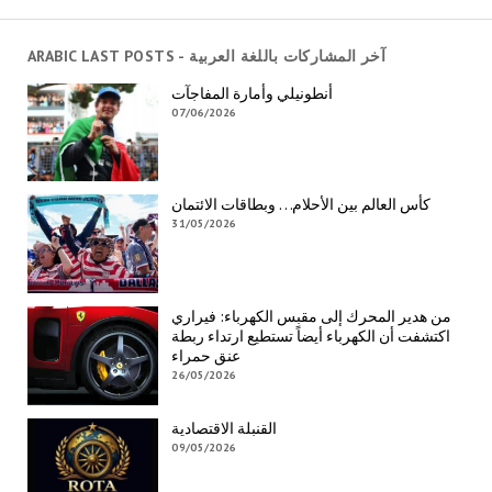
ARABIC LAST POSTS - آخر المشاركات باللغة العربية
أنطونيلي وأمارة المفاجآت
07/06/2026
كأس العالم بين الأحلام… وبطاقات الائتمان
31/05/2026
من هدير المحرك إلى مقبس الكهرباء: فيراري
اكتشفت أن الكهرباء أيضاً تستطيع ارتداء ربطة
عنق حمراء
26/05/2026
القنبلة الاقتصادية
09/05/2026