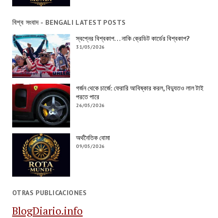
বিশ্ব সংবাদ - BENGALI LATEST POSTS
স্বপ্নের বিশ্বকাপ… নাকি ক্রেডিট কার্ডের বিশ্বকাপ?
31/05/2026
গর্জন থেকে চার্জে: ফেরারি আবিষ্কার করল, বিদ্যুতও লাল টাই
পরতে পারে
26/05/2026
অর্থনৈতিক বোমা
09/05/2026
OTRAS PUBLICACIONES
BlogDiario.info