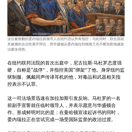
这位被推翻的委内瑞拉前领导人在纽约否认所有指控；与此同时，联合国就
其被捕的合法性展开辩论，而华盛顿从委内瑞拉到格陵兰岛不断加剧地缘政
治紧张局势。
在纽约联邦法院的首次出庭中，尼古拉斯·马杜罗态度强
硬，自称是“战俘”，并指控美国“绑架”了他。身穿纽约监
狱制服、佩戴同声传译耳机的他，对毒品和武器相关指
控表示不认罪。
这一司法场景迅速在加拉加斯引发反响。马杜罗的一名
前副手宣誓就任临时领导人，并表示愿意与华盛顿合
作。形成鲜明对比的是：在曼哈顿宣读起诉书的同时，
委内瑞拉正在尝试完成一场受国际监督的政治过渡。