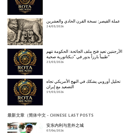
عملة القيصر: نسخة القرن الحادي والعشرين
24/03/2026
الأرجنتين تعيد فتح ملف الجائحة: الحكومة تتهم
طبيباً بارزاً بدور في “ديكتاتورية صحية”
23/03/2026
تحليل أوروبي يشكك في النهج الأمريكي تجاه
التصعيد مع إيران
19/03/2026
最新文章（简体中文 - CHINESE LAST POSTS
安东内利与意外之城
07/06/2026