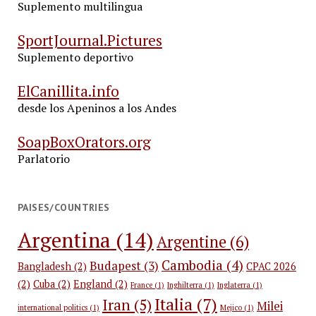
Suplemento multilingua
SportJournal.Pictures
Suplemento deportivo
ElCanillita.info
desde los Apeninos a los Andes
SoapBoxOrators.org
Parlatorio
PAISES/COUNTRIES
Argentina
(14)
Argentine
(6)
Cambodia
(4)
Budapest
(3)
Bangladesh
(2)
CPAC 2026
(2)
Cuba
(2)
England
(2)
France
(1)
Inghilterra
(1)
Inglaterra
(1)
Italia
(7)
Iran
(5)
Milei
international politics
(1)
Mejico
(1)