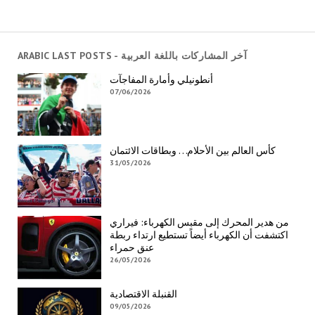
ARABIC LAST POSTS - آخر المشاركات باللغة العربية
أنطونيلي وأمارة المفاجآت
07/06/2026
كأس العالم بين الأحلام… وبطاقات الائتمان
31/05/2026
من هدير المحرك إلى مقبس الكهرباء: فيراري
اكتشفت أن الكهرباء أيضاً تستطيع ارتداء ربطة
عنق حمراء
26/05/2026
القنبلة الاقتصادية
09/05/2026