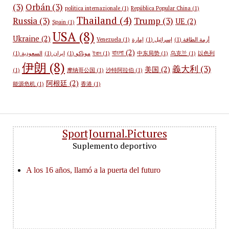
(3)
Orbán
(3)
politica internazionale
(1)
República Popular China
(1)
Thailand
(4)
Russia
(3)
Trump
(3)
UE
(2)
Spain
(1)
USA
(8)
Ukraine
(2)
Venezuela
(1)
إمارة
(1)
إسرائيل
(1)
أزمة الطاقة
বাংলা
(2)
(1)
السعودية
(1)
إيران
(1)
موناكو
ইরান
(1)
中东局势
(1)
乌克兰
(1)
以色列
伊朗
(8)
義大利
(3)
美国
(2)
(1)
摩纳哥公国
(1)
沙特阿拉伯
(1)
阿根廷
(2)
能源危机
(1)
香港
(1)
SportJournal.Pictures
Suplemento deportivo