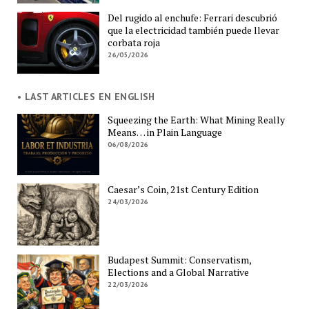
Del rugido al enchufe: Ferrari descubrió
que la electricidad también puede llevar
corbata roja
26/05/2026
• LAST ARTICLES EN ENGLISH
Squeezing the Earth: What Mining Really
Means… in Plain Language
06/08/2026
Caesar’s Coin, 21st Century Edition
24/03/2026
Budapest Summit: Conservatism,
Elections and a Global Narrative
22/03/2026