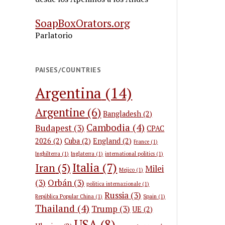
SoapBoxOrators.org
Parlatorio
PAISES/COUNTRIES
Argentina
(14)
Argentine
(6)
Bangladesh
(2)
Cambodia
(4)
Budapest
(3)
CPAC
2026
(2)
Cuba
(2)
England
(2)
France
(1)
Inghilterra
(1)
Inglaterra
(1)
international politics
(1)
Italia
(7)
Iran
(5)
Milei
Mejico
(1)
(3)
Orbán
(3)
politica internazionale
(1)
Russia
(3)
República Popular China
(1)
Spain
(1)
Thailand
(4)
Trump
(3)
UE
(2)
USA
(8)