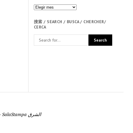
Archivos
搜索 / SEARCH / BUSCA / CHERCHER/
CERCA
mpa.eu
Multilingual Tabloid / The Dragon Mirror / The Mediterranean Desk – Arabic Edition – SalaStampa الشرق