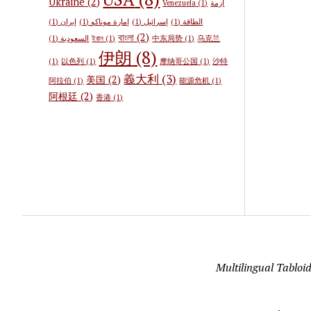
Ukraine
(2)
Venezuela
(1)
أزمة
(1)
إيران
(1)
إمارة موناكو
(1)
إسرائيل
(1)
الطاقة
বাংলা
(2)
(1)
السعودية
ইরান
(1)
中东局势
(1)
乌克兰
伊朗
(8)
(1)
以色列
(1)
摩纳哥公国
(1)
沙特
義大利
(3)
美国
(2)
阿拉伯
(1)
能源危机
(1)
阿根廷
(2)
香港
(1)