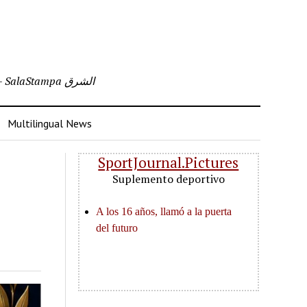
Multilingual Tabloid / The Dragon Mirror / The Mediterranean Desk – Arabic Edition – SalaStampa الشرق
Multilingual News
SportJournal.Pictures
Suplemento deportivo