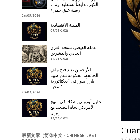
الكهرباء أيضاً تستطيع ارتداء
ربطة عنق حمراء
26/05/2026
القنبلة الاقتصادية
09/05/2026
عملة القيصر: نسخة القرن
الحادي والعشرين
24/03/2026
الأرجنتين تعيد فتح ملف
الجائحة: الحكومة تتهم طبيباً
بارزاً بدور في “ديكتاتورية
صحية”
23/03/2026
تحليل أوروبي يشكك في النهج
الأمريكي تجاه التصعيد مع
إيران
19/03/2026
Cuan
最新文章（简体中文 - CHINESE LAST
01/07/2026