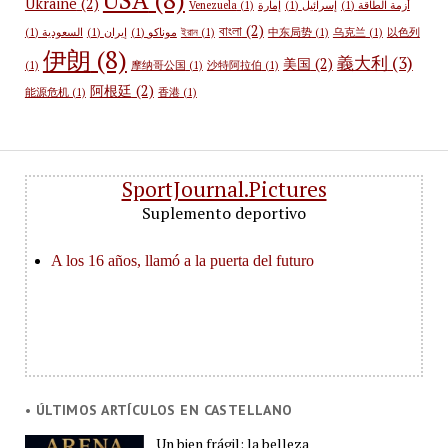
Ukraine
(2)
Venezuela
(1)
إمارة
(1)
إسرائيل
(1)
أزمة الطاقة
বাংলা
(2)
(1)
السعودية
(1)
إيران
(1)
موناكو
ইরান
(1)
中东局势
(1)
乌克兰
(1)
以色列
伊朗
(8)
義大利
(3)
美国
(2)
(1)
摩纳哥公国
(1)
沙特阿拉伯
(1)
阿根廷
(2)
能源危机
(1)
香港
(1)
SportJournal.Pictures
Suplemento deportivo
• ÚLTIMOS ARTÍCULOS EN CASTELLANO
Un bien frágil: la belleza