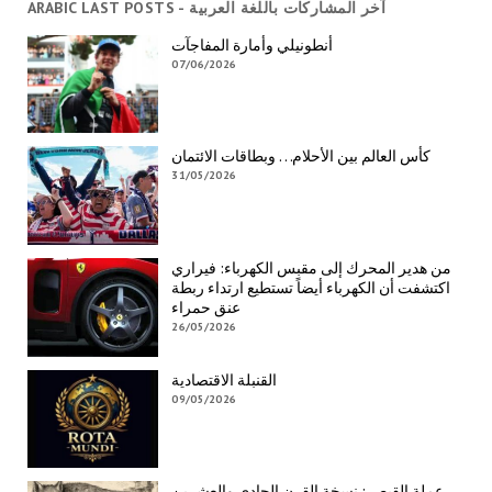
ARABIC LAST POSTS - آخر المشاركات باللغة العربية
أنطونيلي وأمارة المفاجآت
07/06/2026
كأس العالم بين الأحلام… وبطاقات الائتمان
31/05/2026
من هدير المحرك إلى مقبس الكهرباء: فيراري
اكتشفت أن الكهرباء أيضاً تستطيع ارتداء ربطة
عنق حمراء
26/05/2026
القنبلة الاقتصادية
09/05/2026
عملة القيصر: نسخة القرن الحادي والعشرين