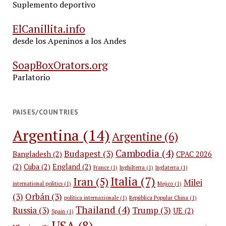
Suplemento deportivo
ElCanillita.info
desde los Apeninos a los Andes
SoapBoxOrators.org
Parlatorio
PAISES/COUNTRIES
Argentina
(14)
Argentine
(6)
Cambodia
(4)
Budapest
(3)
Bangladesh
(2)
CPAC 2026
(2)
Cuba
(2)
England
(2)
France
(1)
Inghilterra
(1)
Inglaterra
(1)
Italia
(7)
Iran
(5)
Milei
international politics
(1)
Mejico
(1)
(3)
Orbán
(3)
politica internazionale
(1)
República Popular China
(1)
Thailand
(4)
Russia
(3)
Trump
(3)
UE
(2)
Spain
(1)
USA
(8)