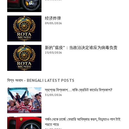
经济炸弹
09/05/2026
新的“瘟疫”：当政治决定谁应为病毒负责
23/03/2026
বিশ্ব সংবাদ - BENGALI LATEST POSTS
স্বপ্নের বিশ্বকাপ… নাকি ক্রেডিট কার্ডের বিশ্বকাপ?
31/05/2026
গর্জন থেকে চার্জে: ফেরারি আবিষ্কার করল, বিদ্যুতও লাল টাই
পরতে পারে