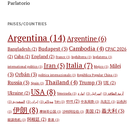
Parlatorio
PAISES/COUNTRIES
Argentina
(14)
Argentine
(6)
Cambodia
(4)
Budapest
(3)
Bangladesh
(2)
CPAC 2026
(2)
Cuba
(2)
England
(2)
France
(1)
Inghilterra
(1)
Inglaterra
(1)
Italia
(7)
Iran
(5)
Milei
international politics
(1)
Mejico
(1)
(3)
Orbán
(3)
politica internazionale
(1)
República Popular China
(1)
Thailand
(4)
Russia
(3)
Trump
(3)
UE
(2)
Spain
(1)
USA
(8)
Ukraine
(2)
Venezuela
(1)
إمارة
(1)
إسرائيل
(1)
أزمة الطاقة
বাংলা
(2)
(1)
السعودية
(1)
إيران
(1)
موناكو
ইরান
(1)
中东局势
(1)
乌克兰
(1)
以色列
伊朗
(8)
義大利
(3)
美国
(2)
(1)
摩纳哥公国
(1)
沙特阿拉伯
(1)
阿根廷
(2)
能源危机
(1)
香港
(1)