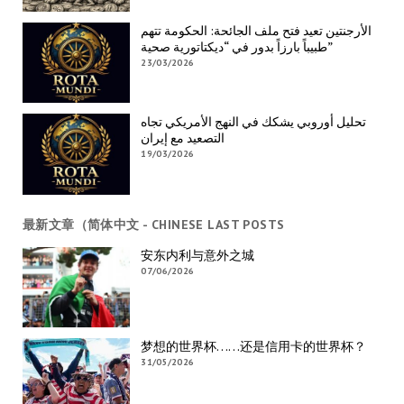
الأرجنتين تعيد فتح ملف الجائحة: الحكومة تتهم
طبيباً بارزاً بدور في “ديكتاتورية صحية”
23/03/2026
تحليل أوروبي يشكك في النهج الأمريكي تجاه
التصعيد مع إيران
19/03/2026
最新文章（简体中文 - CHINESE LAST POSTS
安东内利与意外之城
07/06/2026
梦想的世界杯……还是信用卡的世界杯？
31/05/2026