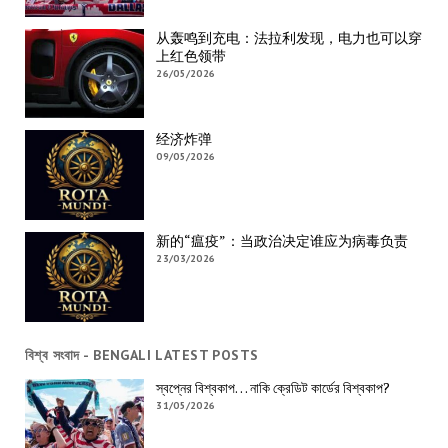
从轰鸣到充电：法拉利发现，电力也可以穿
上红色领带
26/05/2026
经济炸弹
09/05/2026
新的“瘟疫”：当政治决定谁应为病毒负责
23/03/2026
বিশ্ব সংবাদ - BENGALI LATEST POSTS
স্বপ্নের বিশ্বকাপ… নাকি ক্রেডিট কার্ডের বিশ্বকাপ?
31/05/2026