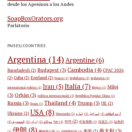
desde los Apeninos a los Andes
SoapBoxOrators.org
Parlatorio
PAISES/COUNTRIES
Argentina
(14)
Argentine
(6)
Cambodia
(4)
Budapest
(3)
Bangladesh
(2)
CPAC 2026
(2)
Cuba
(2)
England
(2)
France
(1)
Inghilterra
(1)
Inglaterra
(1)
Italia
(7)
Iran
(5)
Milei
international politics
(1)
Mejico
(1)
(3)
Orbán
(3)
politica internazionale
(1)
República Popular China
(1)
Thailand
(4)
Russia
(3)
Trump
(3)
UE
(2)
Spain
(1)
USA
(8)
Ukraine
(2)
Venezuela
(1)
إمارة
(1)
إسرائيل
(1)
أزمة الطاقة
বাংলা
(2)
(1)
السعودية
(1)
إيران
(1)
موناكو
ইরান
(1)
中东局势
(1)
乌克兰
(1)
以色列
伊朗
(8)
義大利
(3)
美国
(2)
(1)
摩纳哥公国
(1)
沙特阿拉伯
(1)