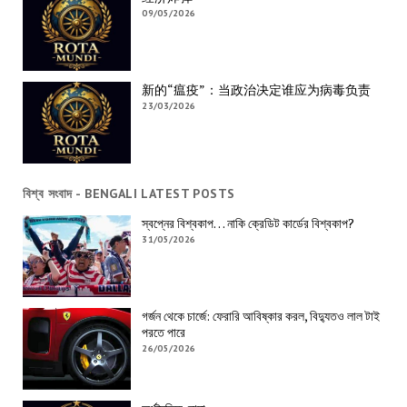
09/05/2026
新的“瘟疫”：当政治决定谁应为病毒负责
23/03/2026
বিশ্ব সংবাদ - BENGALI LATEST POSTS
স্বপ্নের বিশ্বকাপ… নাকি ক্রেডিট কার্ডের বিশ্বকাপ?
31/05/2026
গর্জন থেকে চার্জে: ফেরারি আবিষ্কার করল, বিদ্যুতও লাল টাই
পরতে পারে
26/05/2026