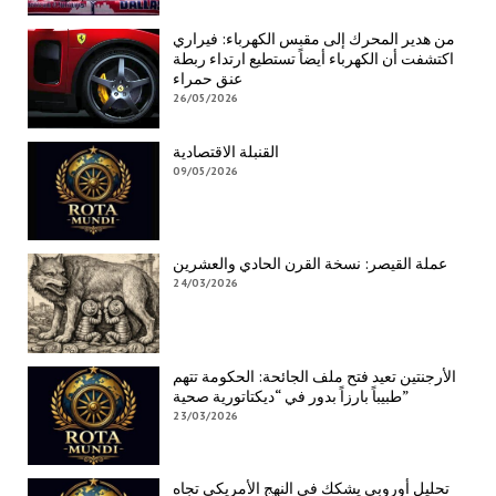
من هدير المحرك إلى مقبس الكهرباء: فيراري
اكتشفت أن الكهرباء أيضاً تستطيع ارتداء ربطة
عنق حمراء
26/05/2026
القنبلة الاقتصادية
09/05/2026
عملة القيصر: نسخة القرن الحادي والعشرين
24/03/2026
الأرجنتين تعيد فتح ملف الجائحة: الحكومة تتهم
طبيباً بارزاً بدور في “ديكتاتورية صحية”
23/03/2026
تحليل أوروبي يشكك في النهج الأمريكي تجاه