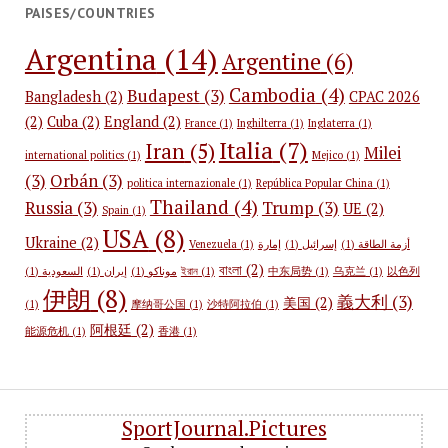
PAISES/COUNTRIES
Argentina
(14)
Argentine
(6)
Cambodia
(4)
Budapest
(3)
Bangladesh
(2)
CPAC 2026
(2)
Cuba
(2)
England
(2)
France
(1)
Inghilterra
(1)
Inglaterra
(1)
Italia
(7)
Iran
(5)
Milei
international politics
(1)
Mejico
(1)
(3)
Orbán
(3)
politica internazionale
(1)
República Popular China
(1)
Thailand
(4)
Russia
(3)
Trump
(3)
UE
(2)
Spain
(1)
USA
(8)
Ukraine
(2)
Venezuela
(1)
إمارة
(1)
إسرائيل
(1)
أزمة الطاقة
বাংলা
(2)
(1)
السعودية
(1)
إيران
(1)
موناكو
ইরান
(1)
中东局势
(1)
乌克兰
(1)
以色列
伊朗
(8)
義大利
(3)
美国
(2)
(1)
摩纳哥公国
(1)
沙特阿拉伯
(1)
阿根廷
(2)
能源危机
(1)
香港
(1)
SportJournal.Pictures